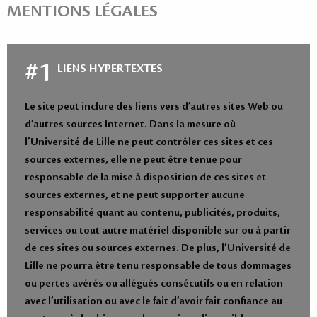
MENTIONS LÉGALES
#1
LIENS HYPERTEXTES
Le site peut inclure des liens vers d’autres sites Web ou
d’autres sources Internet. Dans la mesure où
l’Université de Lille ne peut contrôler ces sites et ces
sources externes, elle ne peut être tenue pour
responsable de la mise à disposition de ces sites et
sources externes, et ne peut supporter aucune
responsabilité quant au contenu, publicités, produits,
services ou tout autre matériel disponible sur ou à partir
de ces sites ou sources externes. De plus, l’Université de
Lille ne pourra être tenu responsable de tous dommages
ou pertes avérés ou allégués consécutifs ou en relation
avec l’utilisation ou avec le fait d’avoir fait confiance au