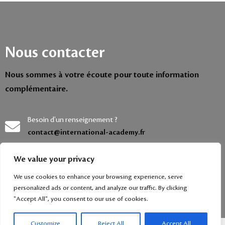
Nous contacter
Nous sommes à votre écoute pour toute information
complémentaire.
Besoin d'un renseignement ?
contact@international-academy.fr
Pour toute demande pressante :
We value your privacy
+33 320 798 724
We use cookies to enhance your browsing experience, serve
personalized ads or content, and analyze our traffic. By clicking
"Accept All", you consent to our use of cookies.
Customize
Reject All
Accept All