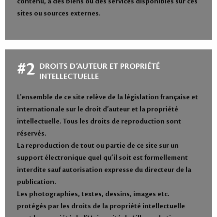
contenu, à des biens ou des services disponibles sur ces
sites ou sources externes.
#2
DROITS D’AUTEUR ET PROPRIÉTÉ
INTELLECTUELLE
L’ensemble de ce site relève de la législation française et
internationale sur le droit d’auteur et la propriété
intellectuelle. Tous les droits de reproduction sont
réservés.
La reproduction de tout ou partie de ce site sur un
support électronique quel qu’il soit est formellement
interdite sauf autorisation expresse du directeur de la
publication.
Les photographies, textes, dessins, images etc.
protégés par les droits de la propriété intellectuelle