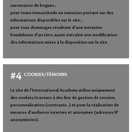
survenance de bogues ;
pour toute inexactitude ou omission portant sur des
informations disponibles sur le site ;
pour tous dommages résultant d’une intrusion
frauduleuse d’un tiers ayant entraîné une modification
des informations mises à la disposition sur le site.
#4
COOKIES/TÉMOINS
Le site de l’International Academy utilise uniquement
des cookies/traceurs à des fins de gestion de session,
personnalisation (contraste..) et pour la réalisation de
mesures d’audience internes et anonymes (adresses IP
anonymisées).