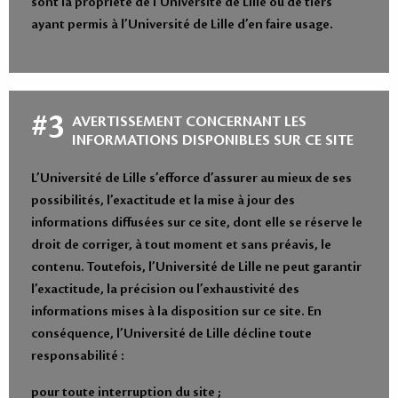
sont la propriété de l’Université de Lille ou de tiers
ayant permis à l’Université de Lille d’en faire usage.
#3
AVERTISSEMENT CONCERNANT LES
INFORMATIONS DISPONIBLES SUR CE SITE
L’Université de Lille s’efforce d’assurer au mieux de ses
possibilités, l’exactitude et la mise à jour des
informations diffusées sur ce site, dont elle se réserve le
droit de corriger, à tout moment et sans préavis, le
contenu. Toutefois, l’Université de Lille ne peut garantir
l’exactitude, la précision ou l’exhaustivité des
informations mises à la disposition sur ce site. En
conséquence, l’Université de Lille décline toute
responsabilité :
pour toute interruption du site ;